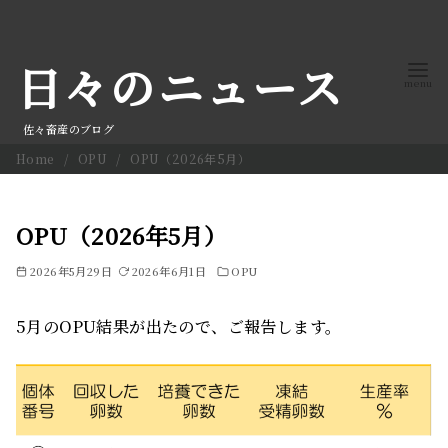
コ
ン
日々のニュース
テ
ン
ツ
佐々畜産のブログ
へ
Home
OPU
OPU（2026年5月）
移
動
OPU（2026年5月）
2026年5月29日
2026年6月1日
OPU
5月のOPU結果が出たので、ご報告します。