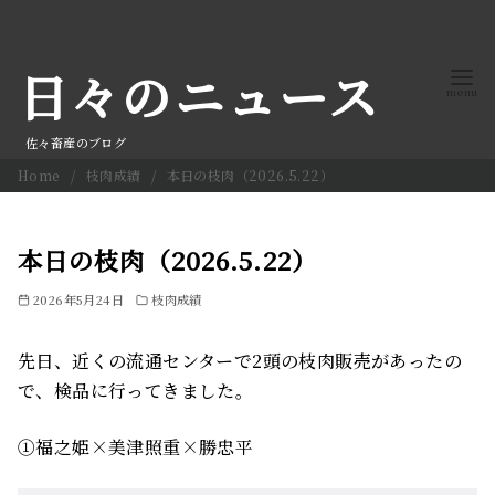
コ
ン
日々のニュース
テ
ン
ツ
佐々畜産のブログ
へ
Home
枝肉成績
本日の枝肉（2026.5.22）
移
動
本日の枝肉（2026.5.22）
2026年5月24日
枝肉成績
先日、近くの流通センターで2頭の枝肉販売があったの
で、検品に行ってきました。
①福之姫×美津照重×勝忠平