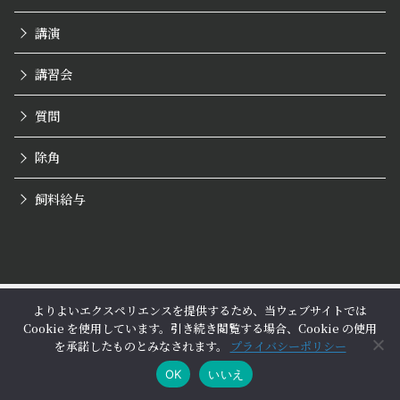
講演
講習会
質問
除角
飼料給与
よりよいエクスペリエンスを提供するため、当ウェブサイトでは
Cookie を使用しています。引き続き閲覧する場合、Cookie の使用
を承諾したものとみなされます。
プライバシーポリシー
© 2026
日々のニュース
OK
いいえ
yStandard Theme
by
yosiakatsuki
Powered by
WordPress