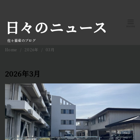
コ
ン
日々のニュース
テ
ン
ツ
佐々畜産のブログ
へ
Home
2026年
03月
移
動
2026年3月