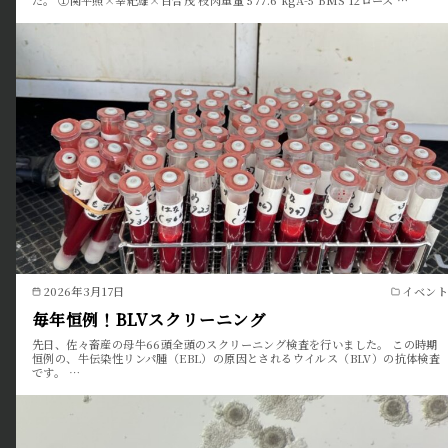
た。 ①関平照×幸紀雄×百合茂 枝肉重量 577.6 kgA-5 BMS 12ロース …
2026年3月17日
イベント
毎年恒例！BLVスクリーニング
先日、佐々畜産の母牛66頭全頭のスクリーニング検査を行いました。 この時期
恒例の、牛伝染性リンパ腫（EBL）の原因とされるウイルス（BLV）の抗体検査
です。 …