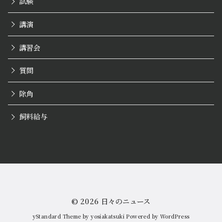
試験
講演
講習会
質問
除角
飼料給与
© 2026
日々のニュース
yStandard Theme
by
yosiakatsuki
Powered by
WordPress