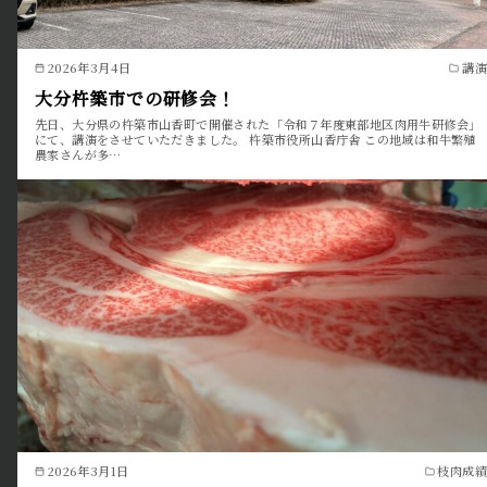
2026年3月4日
講演
大分杵築市での研修会！
先日、大分県の杵築市山香町で開催された「令和７年度東部地区肉用牛研修会」
にて、講演をさせていただきました。 杵築市役所山香庁舎 この地域は和牛繁殖
農家さんが多…
2026年3月1日
枝肉成績