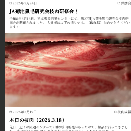
2026年3月24日
共励会
JA菊池黒毛研究会枝肉研修会！
令和8年3月13日、熊本畜産流通センターにて、第27回JA菊池黒毛研究会枝肉研
修会が開催されました。 入賞者は以下の通りです。（敬称略）おめでとうござい
ます！…
2026年3月19日
枝肉成績
本日の枝肉（2026.3.18）
先日、近くの流通センターで2頭の枝肉販売があったので、検品に行ってきまし