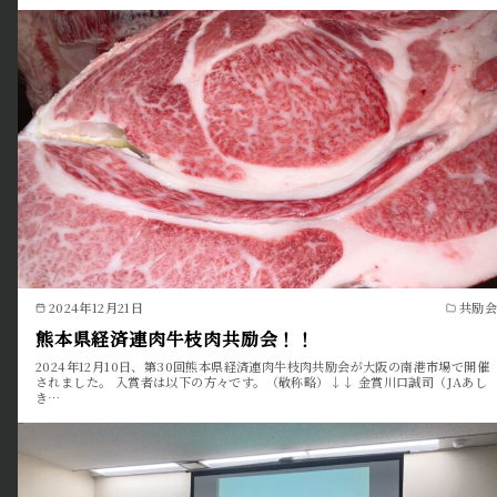
2024年12月21日
共励会
熊本県経済連肉牛枝肉共励会！！
2024年12月10日、第30回熊本県経済連肉牛枝肉共励会が大阪の南港市場で開催
されました。 入賞者は以下の方々です。（敬称略）↓↓ 金賞川口誠司（JAあし
き…