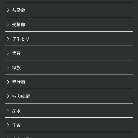
共励会
受精卵
子牛セリ
実習
家族
未分類
枝肉成績
深水
牛舎