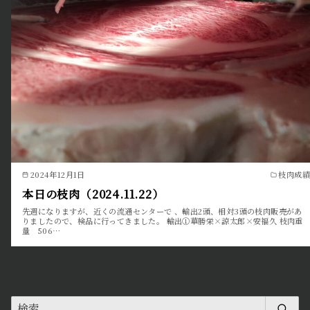
2024年12月1日
枝肉成績
本日の枝肉（2024.11.22）
先週になりますが、近くの流通センターで 、輸出2頭、相対3頭の枝肉販売があ
りましたので、検品に行ってきました。 輸出①華勝栄×諒太郎×安福久 枝肉重
量 506…