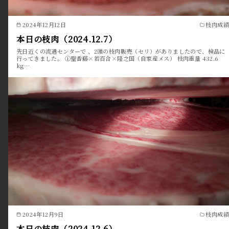
2024年12月12日
枝肉成績
本日の枝肉（2024.12.7）
先日近くの流通センターで 、2頭の枝肉販売（セリ）がありましたので、検品に
行ってきました。 ①聖香藤×若百合×隆之国（自家産メス） 枝肉重量 432.6
kg…
2024年12月9日
枝肉成績
本日の枝肉（2024.12.6）