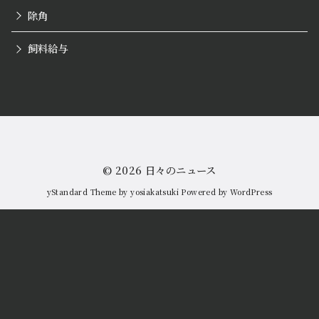
除角
飼料給与
© 2026
日々のニュース
yStandard Theme
by
yosiakatsuki
Powered by
WordPress