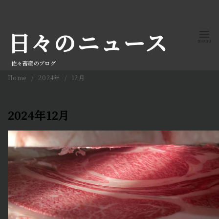
コ
ン
日々のニュース
テ
ン
ツ
佐々畜産のブログ
へ
Home
2024年
12月
移
動
2024年12月