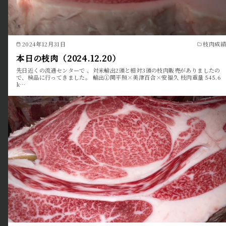
2024年12月31日
枝肉成績
本日の枝肉（2024.12.20）
先日近くの流通センターで 、対米輸出2頭と相対3頭の枝肉販売がありましたの
で、検品に行ってきました。 輸出①関平照×美津百合×安福久 枝肉重量 545.6
k…