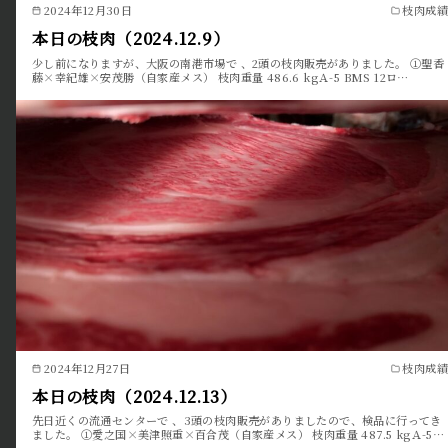
2024年12月30日
枝肉成績
本日の枝肉（2024.12.9）
少し前になりますが、大阪の南港市場で 、2頭の枝肉販売がありました。 ①聖香
藤×幸紀雄×安茂勝（自家産メス） 枝肉重量 486.6 kgＡ-5 BMS 12ロ…
2024年12月27日
枝肉成績
本日の枝肉（2024.12.13）
先日近くの流通センターで 、3頭の枝肉販売がありましたので、検品に行ってき
ました。 ①愛之国×美津照重×百合茂（自家産メス） 枝肉重量 487.5 kgＡ-5…