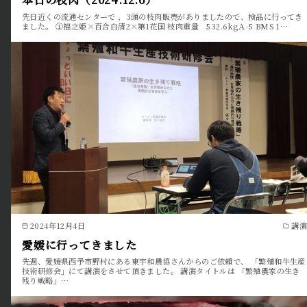
先日近くの流通センターで 、3頭の枝肉販売がありましたので、検品に行ってき
ました。 ①福之姫×百合白清2×第1花国 枝肉重量 532.6kgＡ-5 BMS 1…
2024年12月4日
講演
愛媛に行ってきました
先週、愛媛県西予市野村にある東宇和農協さんからのご依頼で、 「繁殖和牛生産
技術研修会」にて講演をさせて頂きました。 講演タイトルは 「繁殖農家の生き
残り戦略」…