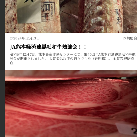
2024年12月13日
共励会
JA熊本経済連黒毛和牛勉強会！！
令和6年12月7日、熊本畜産流通センターにて、第40回 JA熊本経済連黒毛和牛勉
強会が開催されました。 入賞者は以下の通りでした（敬称略）。 金賞岩根昭徳
血…