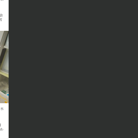
会
若
深水
精
終わ