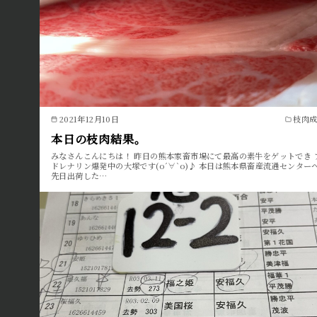
2021年12月10日
枝肉
本日の枝肉結果。
みなさんこんにちは！ 昨日の熊本家畜市場にて最高の素牛をゲットでき 
ドレナリン爆発中の大塚です(о´∀`о)♪ 本日は熊本県畜産流通センター
先日出荷した…