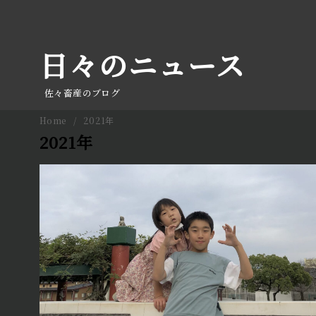
コ
ン
テ
日々のニュース
ン
ツ
佐々畜産のブログ
へ
Home
2021年
移
2021年
動