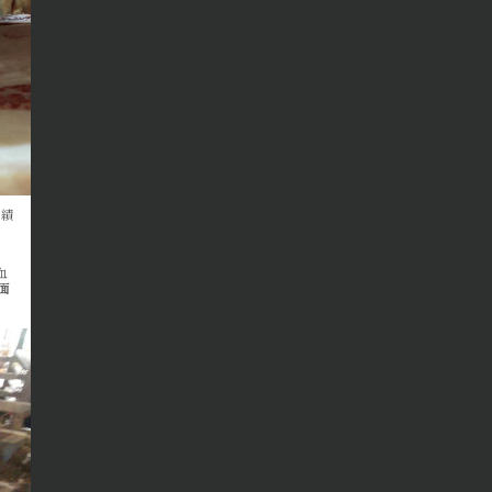
成績
血
芯面