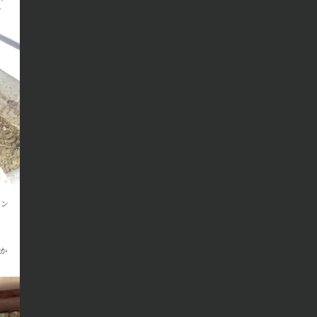
…
ィン
か