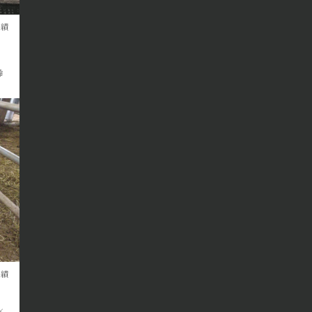
成績
ト
齢
成績
×