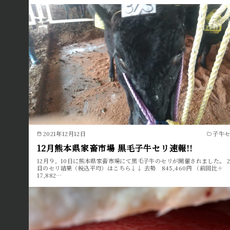
2021年12月12日
子牛
12月熊本県家畜市場 黒毛子牛セリ速報!!
12月９，10日に熊本県家畜市場にて黒毛子牛のセリが開催されました。 
目のセリ結果（税込平均）はこちら↓↓ 去勢 845,460円 （前回比＋
17,882…