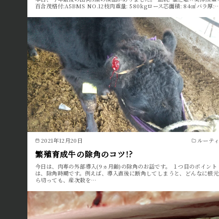
百合茂格付:A5BMS NO.12枝肉重量: 580kgロース芯面積: 84㎠バラ厚:
2021年12月20日
ルーテ
繁殖育成牛の除角のコツ!?
今日は、肉専の外部導入(9ヵ月齢)の除角のお話です。 １つ目のポイント
は、除角時期です。例えば、導入直後に断角してしまうと、どんなに根元
ら切っても、産次数を…