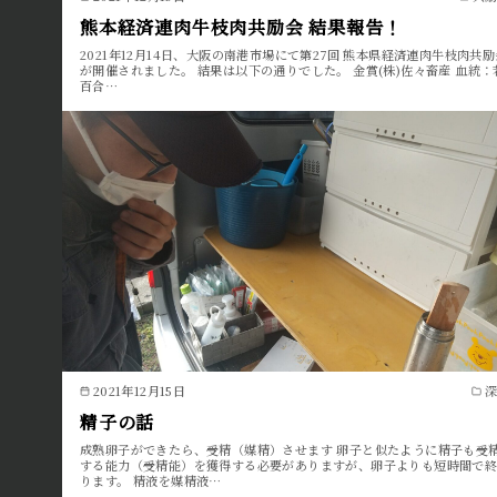
熊本経済連肉牛枝肉共励会 結果報告！
2021年12月14日、大阪の南港市場にて第27回 熊本県経済連肉牛枝肉共励
が開催されました。 結果は以下の通りでした。 金賞(株)佐々畜産 血統：
百合…
2021年12月15日
精子の話
成熟卵子ができたら、受精（媒精）させます 卵子と似たように精子も受
する能力（受精能）を獲得する必要がありますが、卵子よりも短時間で
ります。 精液を媒精液…