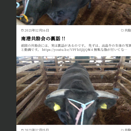
2021年12月16日
共
南港共励会の裏話 !!
前回の共励会には、実は裏話があるのです。 先ずは、出品牛の生体の写
と動画です。 https://youtu.be/VPFbEj1jQN4 無駄な脂が付いてな…
2021年12月15日
共