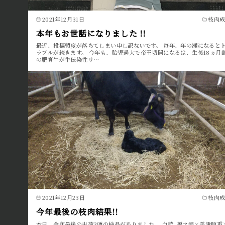
2021年12月31日
枝肉
本年もお世話になりました !!
最近、投稿頻度が落ちてしまい申し訳ないです。 毎年、年の瀬になると
ラブルが続きます。 今年も、胎児過大で帝王切開になるは、生後18ヵ月
の肥育牛が牛伝染性リ…
2021年12月23日
枝肉
今年最後の枝肉結果!!
本日、今年最後の出荷3頭の検品がありました。 血統: 福之姫×美津照重