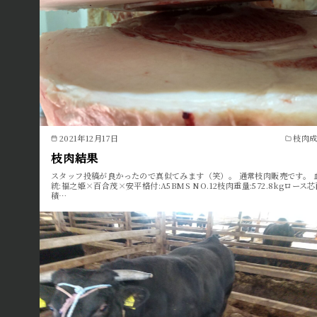
2021年12月17日
枝肉
枝肉結果
スタッフ投稿が良かったので真似てみます（笑）。 通常枝肉販売です。 
統:福之姫×百合茂×安平格付:A5BMS NO.12枝肉重量:572.8kgロース
積…